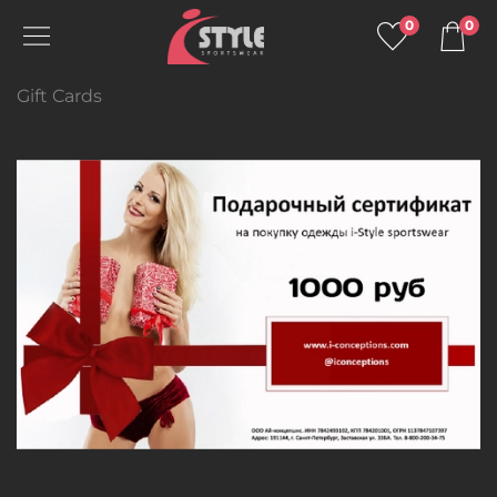
0
0
Gift Cards