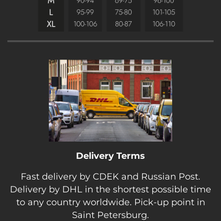
Элемент, который всегда ассоциировался с
изяществом, отсылает к эстетике подвязок и
гартеров, превращая классику в
ультрасовременный элемент. Наши
регулируемые стрепы — это дань уважения этим
деталям, добавляющая образу чувственности и
практичности.
Полупрозрачная ткань балансирует между
соблазном и элегантностью, оставляя
пространство для воображения.
Соблазнительный, умный и невероятно
комфортный предмет гардероба для героини,
Delivery Terms
творящей свою собственную историю.
Fast delivery by CDEK and Russian Post.
Delivery by DHL in the shortest possible time
to any country worldwide. Pick-up point in
Saint Petersburg.