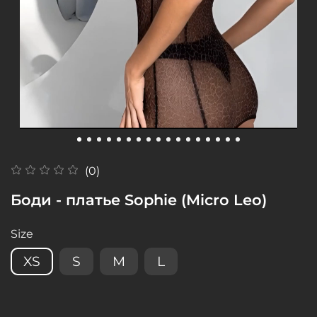
(0)
Боди - платье Sophie (Micro Leo)
Size
XS
S
M
L