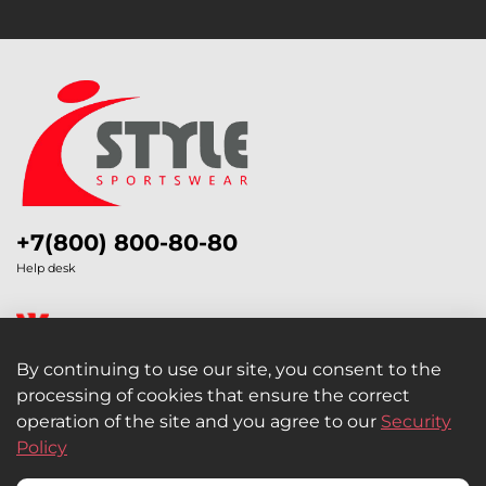
+7(800) 800-80-80
Help desk
By continuing to use our site, you consent to the
processing of cookies that ensure the correct
Legal Information
operation of the site and you agree to our
Security
Policy
Retail and Wholesale