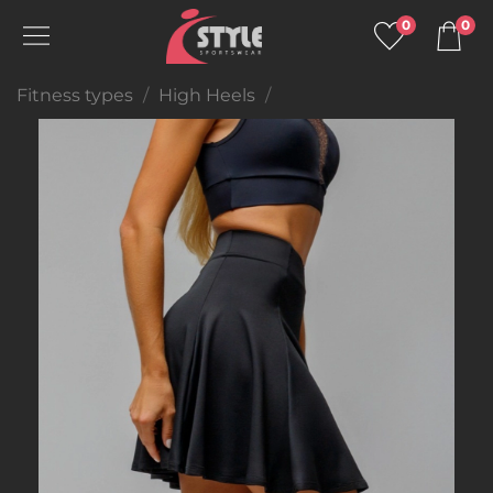
0
0
Fitness types
High Heels