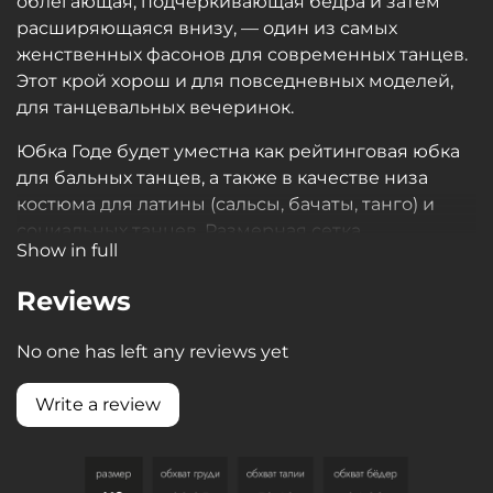
облегающая, подчёркивающая бёдра и затем
расширяющаяся внизу, — один из самых
женственных фасонов для современных танцев.
Этот крой хорош и для повседневных моделей,
для танцевальных вечеринок.
Юбка Годе будет уместна как рейтинговая юбка
для бальных танцев, а также в качестве низа
костюма для латины (сальсы, бачаты, танго) и
социальных танцев. Размерная сетка
Show in full
предусмотрена для девочек подростков и
взрослых танцовщиц.
Reviews
Годе может помочь создать романтичный образ
No one has left any reviews yet
с ноткой ретро, а может выглядеть вполне
современно, при этом эффектно,
Write a review
соблазнительно и сексапильно. Годе можно
надевать на Боди, комбинировать с топом или
лонгсливом, она способна украсить разные типы
фигур.