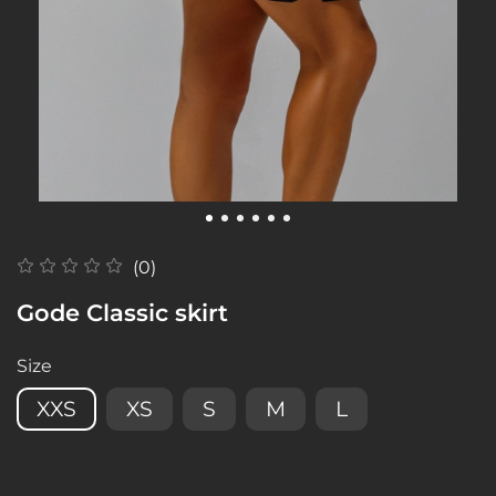
(0)
Gode Classic skirt
Size
XXS
XS
S
M
L