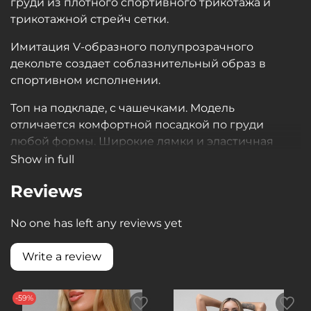
груди из плотного спортивного трикотажа и
трикотажной стрейч сетки.
Имитация V-образного полупрозрачного
декольте создает соблазнительный образ в
спортивном исполнении.
Топ на подкладе, с чашечками. Модель
отличается комфортной посадкой по груди
любой формы. Широкие лямки и эластичная
тесьма 5см под грудью гарантируют идеальное
Show in full
прилегание и поддержку. Если вы давно искали
Reviews
качественный и стильный спортивный топ на
все случаи жизни – это именно он. Стильная
No one has left any reviews yet
база, проработанная до мельчайших деталей,
станет основой для множества спортивных и
Write a review
танцевальных образов.
-59%