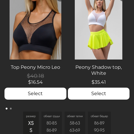
Top Peony Micro Leo
Peony Shadow top,
White
$40.18
$16.54
$35.41
Select
Select