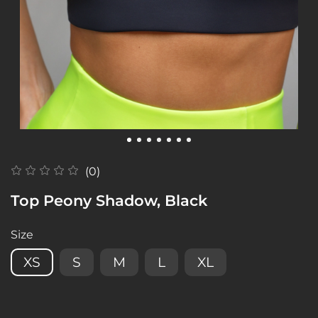
(0)
Top Peony Shadow, Black
Size
XS
S
M
L
XL