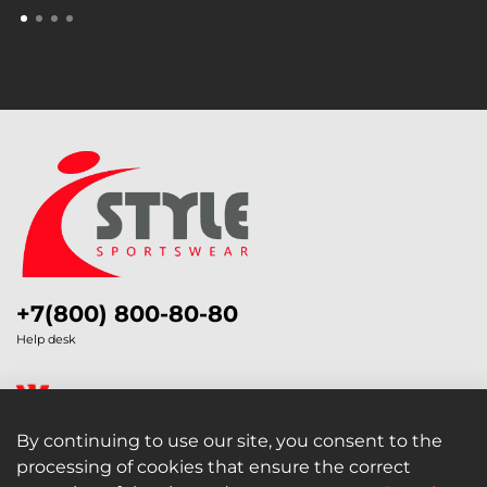
+7(800) 800-80-80
Help desk
By continuing to use our site, you consent to the
processing of cookies that ensure the correct
Legal Information