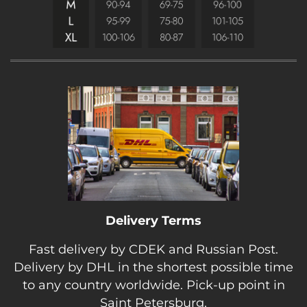
втором пальчике вы не найдёте больше ни у
одного бренда.
Состав: 80% полиамид, 20% эластан (итальянская
премиальная стрейч-сетка, которую крайне
сложно зацепить и она служит годами). Ростовка:
160–175 см (длина рассчитана так, чтобы штрипка
идеально ложилась без складок)
Уход: деликатная стирка 30 °C, без отжима.
Delivery Terms
Fast delivery by CDEK and Russian Post.
Delivery by DHL in the shortest possible time
to any country worldwide. Pick-up point in
Saint Petersburg.