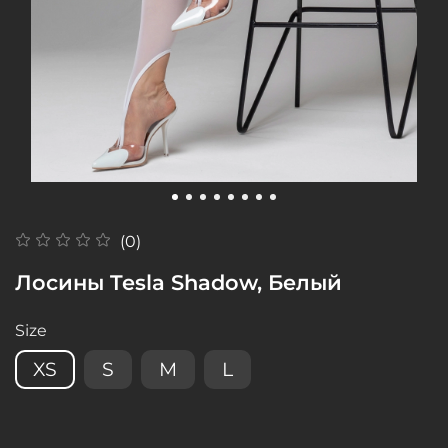
(0)
Лосины Tesla Shadow, Белый
Size
XS
S
M
L