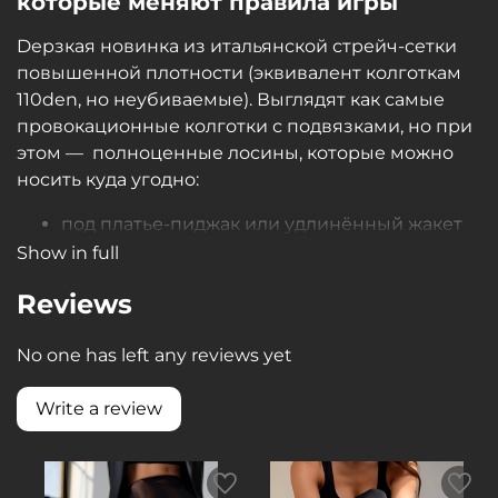
которые меняют правила игры
Dерзкая новинка из итальянской стрейч-сетки
повышенной плотности (эквивалент колготкам
110den, но неубиваемые). Выглядят как самые
провокационные колготки с подвязками, но при
этом — полноценные лосины, которые можно
носить куда угодно:
под платье-пиджак или удлинённый жакет
— вечерний выход
Show in full
с бикини/шортиками или боди —
Reviews
тренировки Exotic, High Heels
с oversize-рубашкой или туникой — дерзкий
No one has left any reviews yet
повседневный образ
Две главные фишки, от которых невозможно
Write a review
отвести взгляд:
Акцентная штрипка-петля спереди —