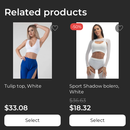
Related products
-50%
Tulip top, White
Sport Shadow bolero,
White
$36.63
$33.08
$18.32
Select
Select